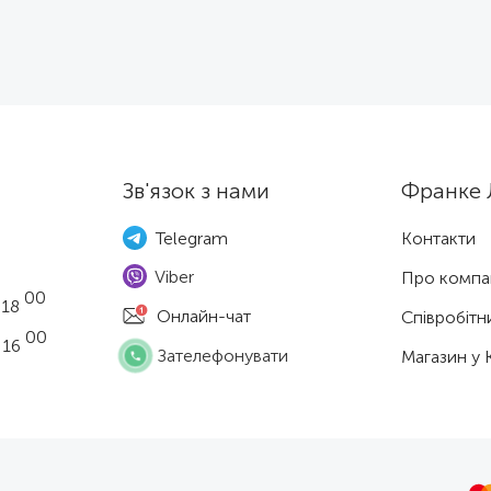
Зв'язок з нами
Франке 
Telegram
Контакти
Viber
Про компа
00
 18
Онлайн-чат
Співробітн
00
 16
Зателефонувати
Магазин у 