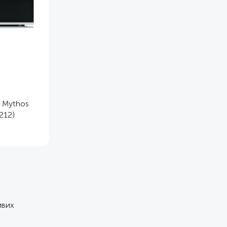
E Mythos
212)
ивих