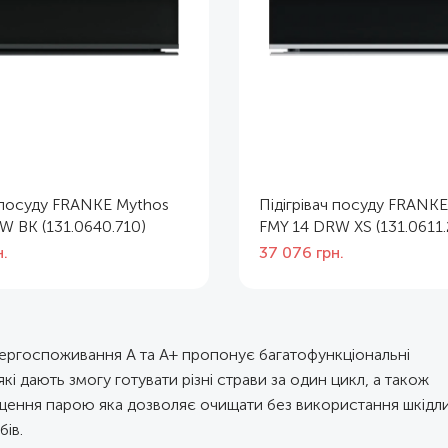
ч посуду FRANKE Mythos
Підігрівач посуду FRANK
W BK (131.0640.710)
FMY 14 DRW XS (131.0611.
н.
37 076
грн.
ергоспоживання А та А+ пропонує багатофункціональні
кі дають змогу готувати різні страви за один цикл, а також
щення парою яка дозволяє очищати без використання шкідл
бів.