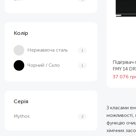
Колір
Нержавіюча сталь
1
Підігріва
Чорний / Скло
1
FMY 14 DR
37 076
гр
Серія
З класами ен
можливості, я
Mythos
2
функцію очи
хімічних засо