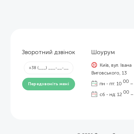
Зворотний дзвінок
Шоурум
Київ, вул. Івана
Виговського, 13
00
пн - пт: 10
–
00
сб - нд: 12
–