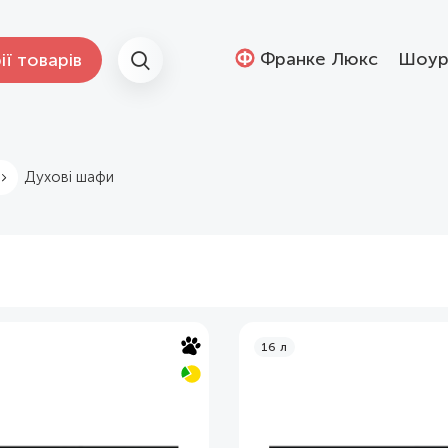
Франке Люкс
Шоур
ії товарів
Духові шафи
16 л