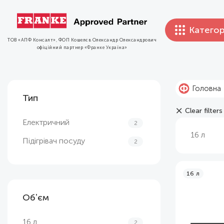
Категор
ТОВ «АПФ Консалт», ФОП Кошелєв Олександр Олександрович
офіційний партнер
«Франке Україна»
Головна
Тип
Clear filters
Електричний
2
16 л
Підігрівач посуду
2
16 л
Обʼєм
16 л
2