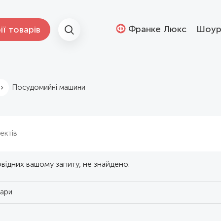
Франке Люкс
Шоур
ії товарів
Посудомийні машини
ектів
повідних вашому запиту, не знайдено.