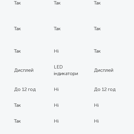
Так
Так
Так
Так
Так
Так
Так
Ні
Так
LED
Дисплей
Дисплей
індикатори
До 12 год
Ні
До 12 год
Так
Ні
Ні
Так
Ні
Ні