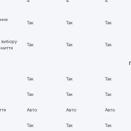
4
4
4
ання
Так
Так
Так
 вибору
Так
Так
Так
 миття
Так
Так
Так
Так
Так
Так
ття
Авто
Авто
Авто
Так
Так
Так