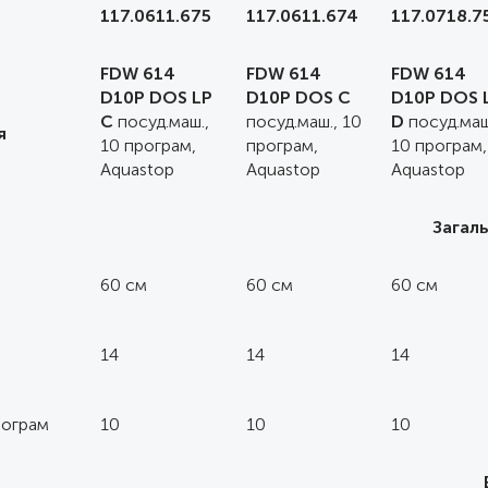
117.0611.675
117.0611.674
117.0718.7
FDW 614
FDW 614
FDW 614
D10P DOS LP
D10P DOS C
D10P DOS 
C
посуд.маш.,
посуд.маш., 10
D
посуд.маш
я
10 програм,
програм,
10 програм,
Aquastop
Aquastop
Aquastop
Загал
60 см
60 см
60 см
14
14
14
рограм
10
10
10