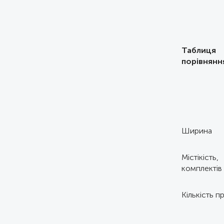
Таблиця
порівнянн
Ширина
Містікість,
комплектів
Кількість п