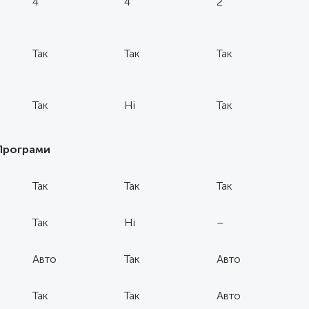
4
4
2
Так
Так
Так
Так
Ні
Так
Програми
Так
Так
Так
Так
Ні
–
Авто
Так
Авто
Так
Так
Авто