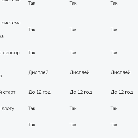
 система
Так
Так
Так
 система
Так
Так
Так
ча
а сенсор
Так
Так
Так
Дисплей
Дисплей
Дисплей
а
й старт
До 12 год
До 12 год
До 12 год
ідлогу
Так
Так
Так
Так
Так
Так