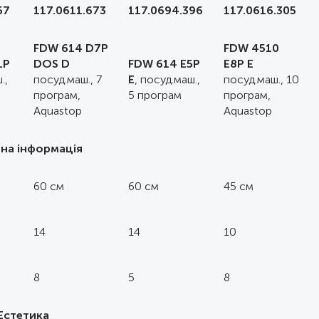
57
117.0611.673
117.0694.396
117.0616.305
FDW 614 D7P
FDW 4510
LP
DOS D
FDW 614 E5P
E8P E
.,
посуд.маш., 7
E
, посуд.маш.,
посуд.маш., 10
програм,
5 програм
програм,
Aquastop
Aquastop
ьна інформація
60 см
60 см
45 см
14
14
10
8
5
8
Естетика