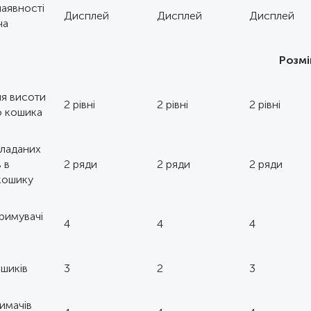
наявності
Дисплей
Дисплей
Дисплей
ча
Розм
я висоти
2 рівні
2 рівні
2 рівні
о кошика
кладаних
 в
2 ряди
2 ряди
2 ряди
кошику
тримувачі
4
4
4
ошиків
3
2
3
римачів