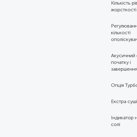
Кількість рі
жорсткості
Регулюван
кількості
ополіскува
Акусичний 
початку і
завершенн
Опція Турб
Екстра суш
Індикатор 
солі