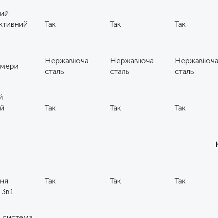
ий
ктивний
Так
Так
Так
Нержавіюча
Нержавіюча
Нержавіюч
амери
сталь
сталь
сталь
й
ий
Так
Так
Так
ь
ня
Так
Так
Так
 3в1