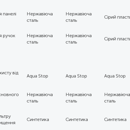
 панелі
Нержавіюча
Нержавіюча
Сірий пласт
сталь
сталь
я ручок
Нержавіюча
Нержавіюча
Сірий пласт
сталь
сталь
хисту від
Aqua Stop
Aqua Stop
Aqua Stop
сновного
Нержавіюча
Нержавіюча
Нержавіюч
сталь
сталь
сталь
льтру
Синтетика
Синтетика
Синтетика
чищення