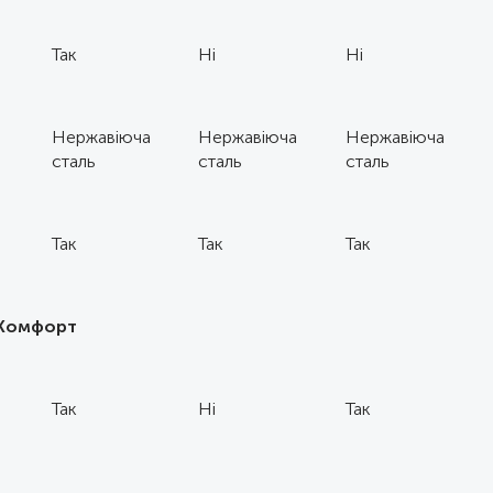
Так
Ні
Ні
а
Нержавіюча
Нержавіюча
Нержавіюча
сталь
сталь
сталь
Так
Так
Так
Комфорт
Так
Ні
Так