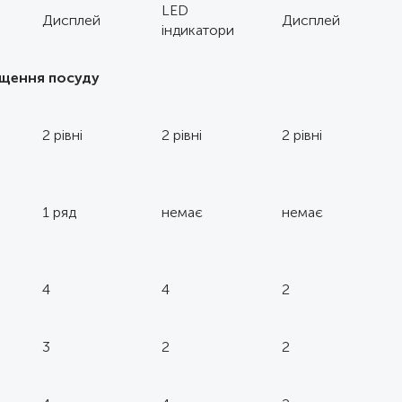
LED
Дисплей
Дисплей
індикатори
іщення посуду
2 рівні
2 рівні
2 рівні
1 ряд
немає
немає
4
4
2
3
2
2