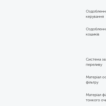
Оздоблення
керування
Оздобленн
кошиків
Система за
переливу
Матеріал о
фільтру
Матеріал фі
тонкого о