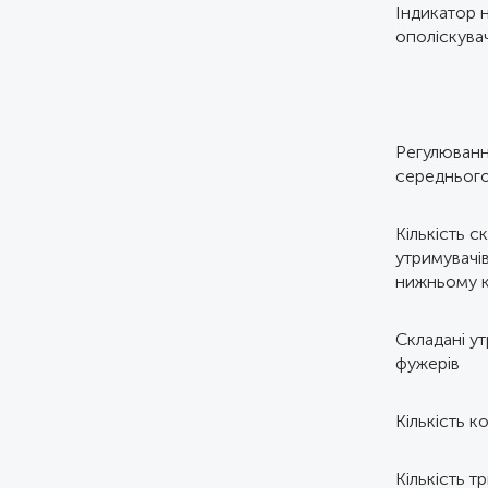
Індикатор 
ополіскува
Регулюванн
середньог
Кількість с
утримувачів
нижньому 
Складані у
фужерів
Кількість к
Кількість т