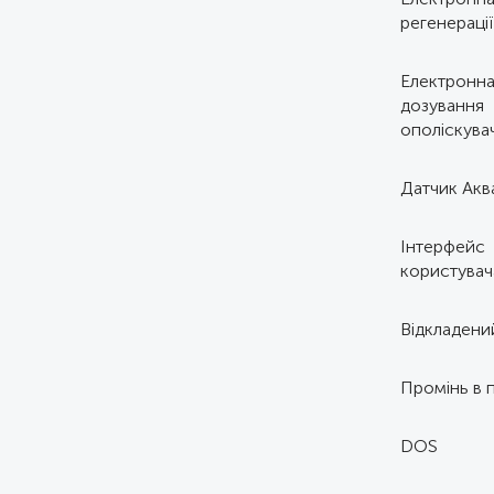
Електронна
регенерації
Електронна
дозування
ополіскува
Датчик Акв
Інтерфейс
користувач
Відкладени
Промінь в п
DOS