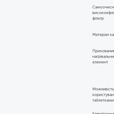
Самоочисн
високоефе
фільтр
Матеріал к
Приховани
нагрівальн
елемент
Можливіст
користуван
таблетками