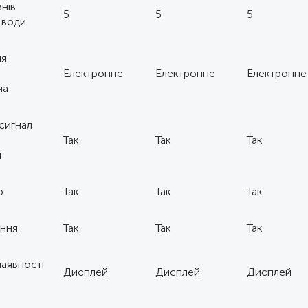
внів
5
5
5
 води
ня
Електронне
Електронне
Електронне
ча
сигнал
Так
Так
Так
я
о
Так
Так
Так
іння
Так
Так
Так
наявності
Дисплей
Дисплей
Дисплей