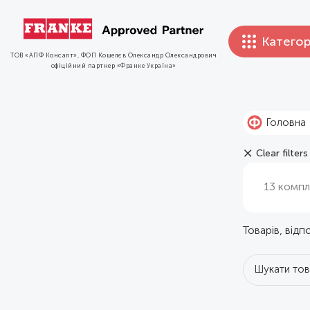
Категор
ТОВ «АПФ Консалт», ФОП Кошелєв Олександр Олександрович
офіційний партнер
«Франке Україна»
Головна
Clear filters
13 компл
Товарів, від