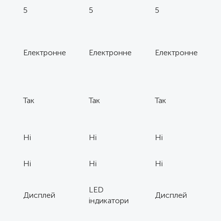
5
5
5
Електронне
Електронне
Електронне
Так
Так
Так
Ні
Ні
Ні
Ні
Ні
Ні
LED
Дисплей
Дисплей
індикатори