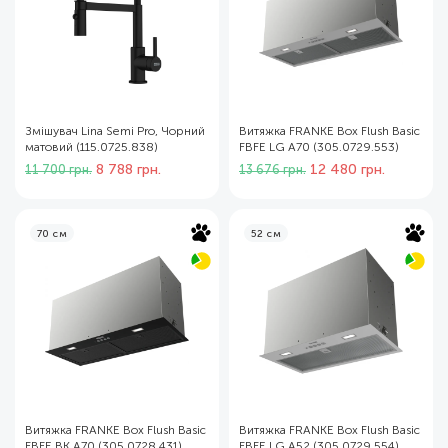
Змішувач Lina Semi Pro, Чорний
Витяжка FRANKE Box Flush Basic
матовий (115.0725.838)
FBFE LG A70 (305.0729.553)
Оригінальна
Поточна
Оригінальна
Поточна
8 788
грн.
12 480
грн.
11 700
грн.
13 676
грн.
ціна:
ціна:
ціна:
ціна:
11
8
13
12
700 грн..
788 грн..
676 грн..
480 грн..
70 см
52 см
Витяжка FRANKE Box Flush Basic
Витяжка FRANKE Box Flush Basic
FBFE BK A70 (305.0728.431)
FBFE LG A52 (305.0729.554)