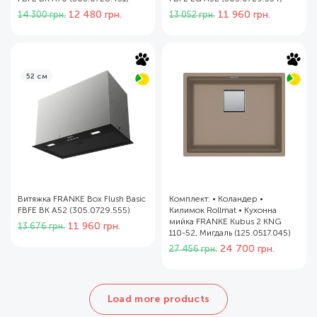
Оригінальна
Поточна
Оригінальна
Поточна
12 480
грн.
11 960
грн.
14 300
грн.
13 052
грн.
ціна:
ціна:
ціна:
ціна:
14
12
13
11
300 грн..
480 грн..
052 грн..
960 грн..
Hot
Hot
52 см
Витяжка FRANKE Box Flush Basic
Комплект: • Коландер •
FBFE BK A52 (305.0729.555)
Килимок Rollmat • Кухонна
мийка FRANKE Kubus 2 KNG
Оригінальна
Поточна
11 960
грн.
13 676
грн.
110-52, Мигдаль (125.0517.045)
ціна:
ціна:
Оригінальна
Поточна
24 700
грн.
27 456
грн.
13
11
ціна:
ціна:
676 грн..
960 грн..
27
24
456 грн..
700 грн..
Load more products