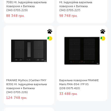
7081 HI. Індукційна варильна
HI. Індукційна варильна
поверхня + Витяжка
поверхня + Витяжка
(340.0705.229)
(340.0705.227)
88 348
грн.
98 748
грн.
FRANKE Mythos 2Gether FMY
Варильна поверхня FRANKE
8391 HI. Індукційна варильна
Maris FMA 654 I FP XS
поверхня + Витяжка
(108.0675.410)
(340.0705.226)
33 488
грн.
124 748
грн.