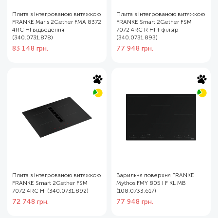
Плита з інтегрованою витяжкою
Плита з інтегрованою витяжкою
FRANKE Maris 2Gether FMA 8372
FRANKE Smart 2Gether FSM
4RC HI відведення
7072 4RC R HI + фільтр
(340.0731.878)
(340.0731.893)
83 148
грн.
77 948
грн.
Плита з інтегрованою витяжкою
Варильня поверхня FRANKE
FRANKE Smart 2Gether FSM
Mythos FMY 805 I F KL MB
7072 4RC HI (340.0731.892)
(108.0733.617)
72 748
грн.
77 948
грн.