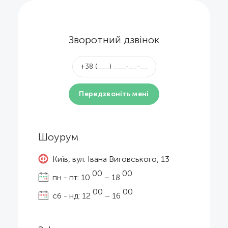
Зворотний дзвінок
Шоурум
Київ, вул. Івана Виговського, 13
00
00
пн - пт: 10
– 18
00
00
сб - нд: 12
– 16