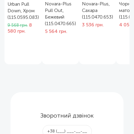
Novara-Plus
Novara-Plus,
Чорни
Urban Pull
Pull Out,
Сахара
матов
Down, Хром
Бежевий
(115.0470.653)
(115.0
(115.0595.083)
(115.0470.665)
Оригінальна
3 536
грн.
4 056
8
9 568
грн.
Поточна
ціна:
580
грн.
5 564
грн.
ціна:
9
8
568 грн..
580 грн..
Зворотний дзвінок